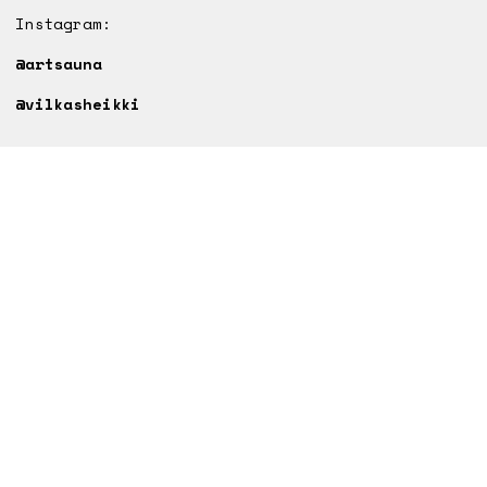
Instagram:
@artsauna
@vilkasheikki