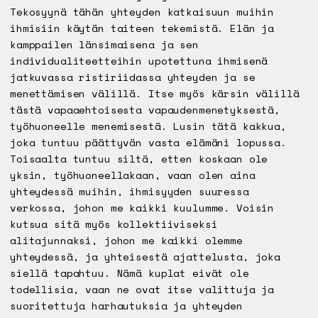
Tekosyynä tähän yhteyden katkaisuun muihin
ihmisiin käytän taiteen tekemistä. Elän ja
kamppailen länsimaisena ja sen
individualiteetteihin upotettuna ihmisenä
jatkuvassa ristiriidassa yhteyden ja se
menettämisen välillä. Itse myös kärsin välillä
tästä vapaaehtoisesta vapaudenmenetyksestä,
työhuoneelle menemisestä. Lusin tätä kakkua,
joka tuntuu päättyvän vasta elämäni lopussa.
Toisaalta tuntuu siltä, etten koskaan ole
yksin, työhuoneellakaan, vaan olen aina
yhteydessä muihin, ihmisyyden suuressa
verkossa, johon me kaikki kuulumme. Voisin
kutsua sitä myös kollektiiviseksi
alitajunnaksi, johon me kaikki olemme
yhteydessä, ja yhteisestä ajattelusta, joka
siellä tapahtuu. Nämä kuplat eivät ole
todellisia, vaan ne ovat itse valittuja ja
suoritettuja harhautuksia ja yhteyden