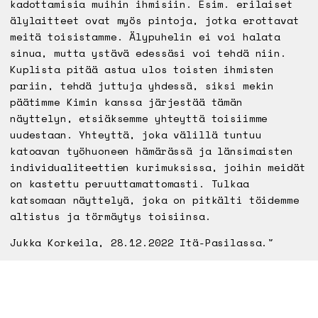
kadottamisia muihin ihmisiin. Esim. erilaiset
älylaitteet ovat myös pintoja, jotka erottavat
meitä toisistamme. Älypuhelin ei voi halata
sinua, mutta ystävä edessäsi voi tehdä niin.
Kuplista pitää astua ulos toisten ihmisten
pariin, tehdä juttuja yhdessä, siksi mekin
päätimme Kimin kanssa järjestää tämän
näyttelyn, etsiäksemme yhteyttä toisiimme
uudestaan. Yhteyttä, joka välillä tuntuu
katoavan työhuoneen hämärässä ja länsimaisten
individualiteettien kurimuksissa, joihin meidät
on kastettu peruuttamattomasti. Tulkaa
katsomaan näyttelyä, joka on pitkälti töidemme
altistus ja törmäytys toisiinsa.
Jukka Korkeila, 28.12.2022 Itä-Pasilassa."