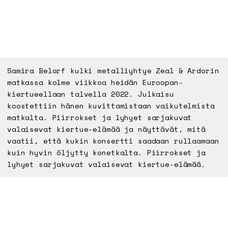
Samira Belorf kulki metalliyhtye Zeal & Ardorin
matkassa kolme viikkoa heidän Euroopan-
kiertueellaan talvella 2022. Julkaisu
koostettiin hänen kuvittamistaan vaikutelmista
matkalta. Piirrokset ja lyhyet sarjakuvat
valaisevat kiertue-elämää ja näyttävät, mitä
vaatii, että kukin konsertti saadaan rullaamaan
kuin hyvin öljytty konetkalta. Piirrokset ja
lyhyet sarjakuvat valaisevat kiertue-elämää.